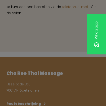
Je kunt een bon bestellen via de
telefoon
,
e-mail
of in
de salon.
Whatsapp
Cha Ree Thai Massage
IJsselkade 3a,
7001 AN Doetinchem
Routebeschrijving