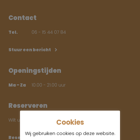
Contact
Tel.
06 - 15 44 07 84
Stuur een bericht
Openingstijden
Ma - Za
10.00 - 21.00 uur
Reserveren
Wilt u een reservering maken? Dat is mogelijk.
Cookies
Wij gebruiken cookies op deze website.
Reserveren